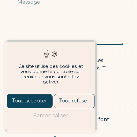
En cochant cette case, j'accepte les
Ce site utilise des cookies et
conditions particulières ci-dessous **
vous donne le contrôle sur
ceux que vous souhaitez
activer
Vous n'êtes pas un
Tout accepter
Tout refuser
robot, veuillez
répondre à cette
Personnaliser
question : combien font
six plus six ?