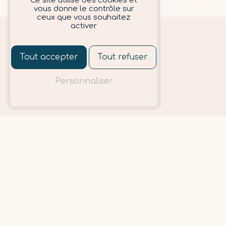
Ce site utilise des cookies et
vous donne le contrôle sur
ceux que vous souhaitez
activer
Tout accepter
Tout refuser
Personnaliser
L'Atelier d'Andréa
5 rue Sylvabelle
13006 Marseille
04 91 57 13 55
atelierdandrea@gmail.com
Accueil
Soins du visage