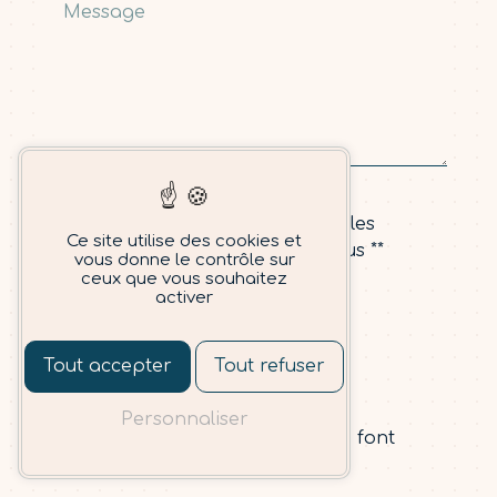
En cochant cette case, j'accepte les
Ce site utilise des cookies et
conditions particulières ci-dessous **
vous donne le contrôle sur
ceux que vous souhaitez
activer
Vous n'êtes pas un
Tout accepter
Tout refuser
robot, veuillez
répondre à cette
Personnaliser
question : combien font
neuf plus huit ?