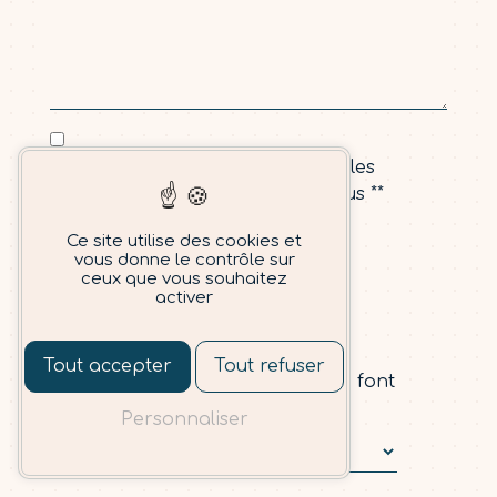
En cochant cette case, j'accepte les
conditions particulières ci-dessous **
Ce site utilise des cookies et
vous donne le contrôle sur
ceux que vous souhaitez
activer
Vous n'êtes pas un
robot, veuillez
répondre à cette
Tout accepter
Tout refuser
question : combien font
deux plus zéro ?
Personnaliser