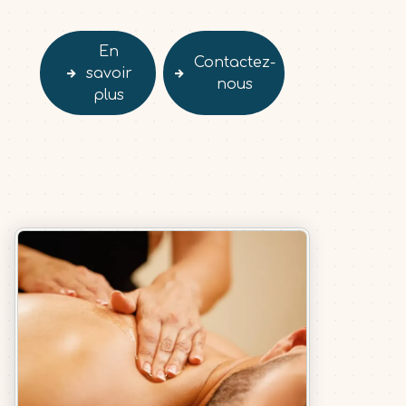
En
Contactez-
savoir
nous
plus