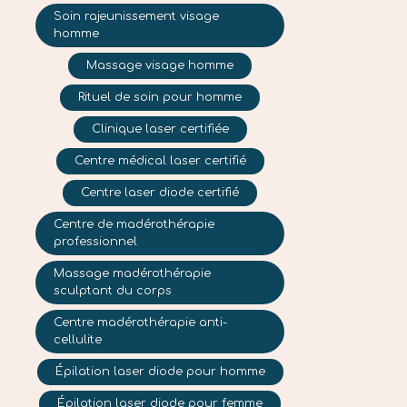
Soin rajeunissement visage
homme
Massage visage homme
Rituel de soin pour homme
Clinique laser certifiée
Centre médical laser certifié
Centre laser diode certifié
Centre de madérothérapie
professionnel
Massage madérothérapie
sculptant du corps
Centre madérothérapie anti-
cellulite
Épilation laser diode pour homme
Épilation laser diode pour femme