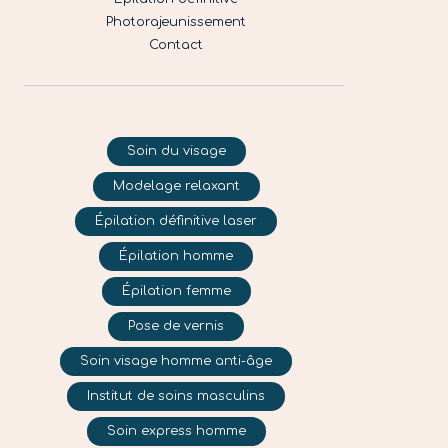
Photorajeunissement
Contact
Soin du visage
Modelage relaxant
Épilation définitive laser
Épilation homme
Épilation femme
Pose de vernis
Soin visage homme anti-âge
Institut de soins masculins
Soin express homme