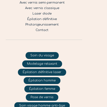
Avec vernis semi-permanent
Avec vernis classique
Laser diode
Épilation définitive
Photorajeunissement
Contact
Soin du visage
Modelage relaxant
Épilation définitive laser
Épilation homme
Épilation femme
Pose de vernis
Soin visage homme anti-âge