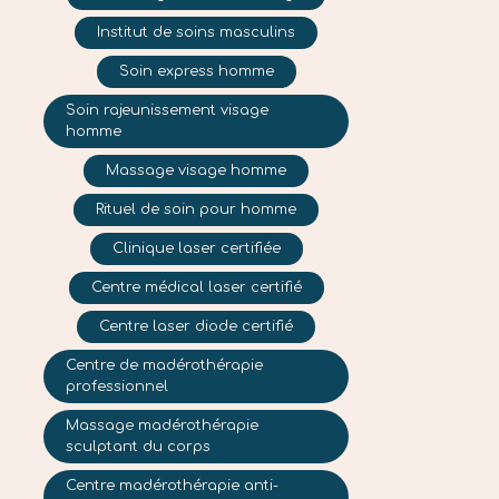
Institut de soins masculins
Soin express homme
Soin rajeunissement visage
homme
Massage visage homme
Rituel de soin pour homme
Clinique laser certifiée
Centre médical laser certifié
Centre laser diode certifié
Centre de madérothérapie
professionnel
Massage madérothérapie
sculptant du corps
Centre madérothérapie anti-